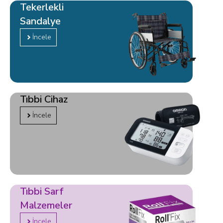
Tekerlekli
Sandalye
İncele
Tıbbi Cihaz
İncele
Tıbbi Sarf
Malzemeler
İncele