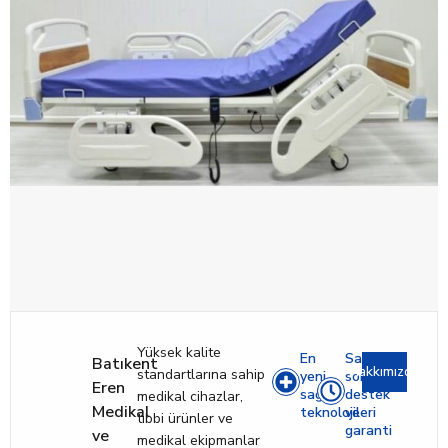
Yüksek kalite
En
Satış
Batıkent
Hakkımızda
standartlarına sahip
yeni
sonrası
Eren
sağlık
destek
medikal cihazlar,
Medikal
teknolojileri
ve
tıbbi ürünler ve
garanti
ve
medikal ekipmanlar