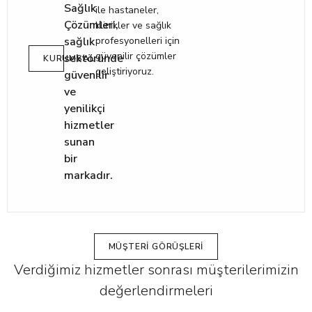
Sağlık
ile hastaneler,
Çözümleri,
klinikler ve sağlık
sağlık
profesyonelleri için
güvenilir çözümler
sektöründe
KURUMSAL
geliştiriyoruz.
güvenilir
ve
yenilikçi
hizmetler
sunan
bir
markadır.
MÜŞTERI GÖRÜŞLERI
Verdiğimiz hizmetler sonrası müşterilerimizin
değerlendirmeleri